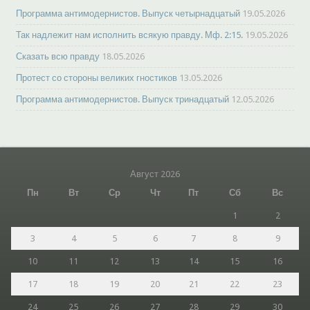
Программа антимодернистов. Выпуск четырнадцатый
19.05.2026
Так надлежит нам исполнить всякую правду. Мф. 2:15.
19.05.2026
Сказать всю правду
18.05.2026
Протест со стороны великих гностиков
13.05.2026
Программа антимодернистов. Выпуск тринадцатый
12.05.2026
Август 2026
Пн
Вт
Ср
Чт
Пт
Сб
Вс
1
2
3
4
5
6
7
8
9
10
11
12
13
14
15
16
17
18
19
20
21
22
23
24
25
26
27
28
29
30