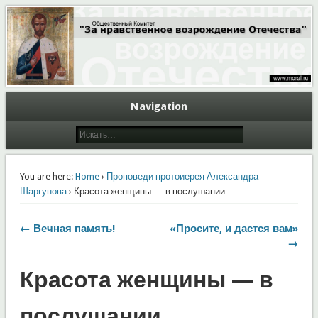
Общественный Комитет "За нравственное возрождение Отечества"
Moral.Ru
Navigation
You are here:
Home
›
Проповеди протоиерея Александра
Шаргунова
› Красота женщины — в послушании
← Вечная память!
«Просите, и дастся вам»
→
Красота женщины — в
послушании