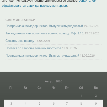
Этот сайт использует Akismet для борьбы со спамом.
Узнайте, как
обрабатываются ваши данные комментариев
.
СВЕЖИЕ ЗАПИСИ
Программа антимодернистов. Выпуск четырнадцатый
19.05.2026
Так надлежит нам исполнить всякую правду. Мф. 2:15.
19.05.2026
Сказать всю правду
18.05.2026
Протест со стороны великих гностиков
13.05.2026
Программа антимодернистов. Выпуск тринадцатый
12.05.2026
Август 2026
Пн
Вт
Ср
Чт
Пт
Сб
Вс
1
2
3
4
5
6
7
8
9