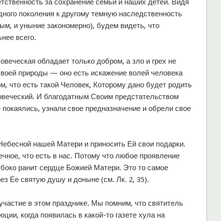
етственность за сохранение семьи и наших детей. Видя
дного поколения к другому темную наследственность
ым, и уныние закономерно), будем видеть, что
нее всего.
овеческая обладает только добром, а зло и грех не
своей природы — оно есть искажение волей человека
м, что есть такой Человек, Которому дано будет родить
овеческий. И благодатным Своим предстательством
 покаялись, узнали свое предназначение и обрели свое
Небесной нашей Матери и приносить Ей свои подарки.
чное, что есть в нас. Потому что любое проявление
боко ранит сердце Божией Матери. Это то самое
з Ее святую душу и доныне (см. Лк. 2, 35).
частие в этом празднике. Мы помним, что святитель
ции, когда появилась в какой-то газете хула на