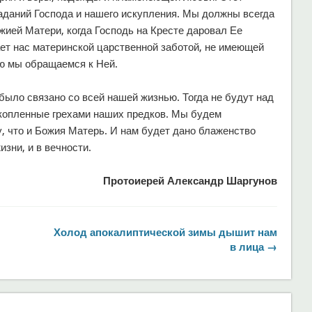
аданий Господа и нашего искупления. Мы должны всегда
жией Матери, когда Господь на Кресте даровал Ее
ает нас материнской царственной заботой, не имеющей
ью мы обращаемся к Ней.
было связано со всей нашей жизнью. Тогда не будут над
накопленные грехами наших предков. Мы будем
, что и Божия Матерь. И нам будет дано блаженство
изни, и в вечности.
Протоиерей Александр Шаргунов
Холод апокалиптической зимы дышит нам
в лица →