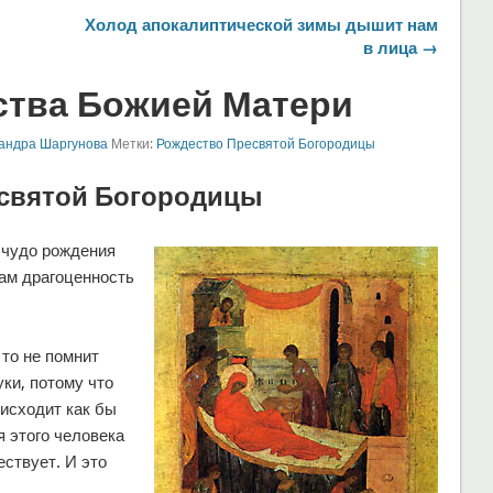
Холод апокалиптической зимы дышит нам
в лица →
ства Божией Матери
андра Шаргунова
Метки:
Рождество Пресвятой Богородицы
есвятой Богородицы
 чудо рождения
нам драгоценность
 то не помнит
ки, потому что
оисходит как бы
я этого человека
ествует. И это