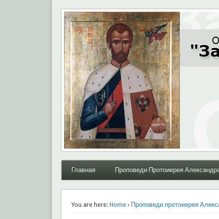
Moral.Ru
Общественный Комитет "За нравственное возрожде
Главная
Проповеди Протоиерея Александр
You are here:
Home
›
Проповеди протоиерея Алекс