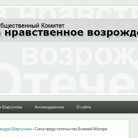
ние Отечества"
а Шаргунова
Антимодернизм
О сайте
андра Шаргунова
› Сила предстательства Божией Матери