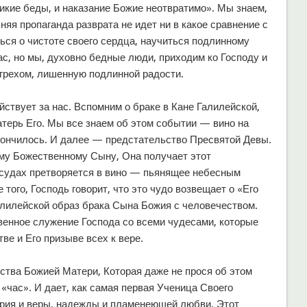
кие беды, и наказание Божие неотвратимо». Мы знаем,
няя пропаганда разврата не идет ни в какое сравнение с
ься о чистоте своего сердца, научиться подлинному
ас, но мы, духовно бедные люди, приходим ко Господу и
грехом, лишенную подлинной радости.
йствует за нас. Вспомним о браке в Кане Галилейской,
атерь Его. Мы все знаем об этом событии — вино на
 кончилось. И далее — предстательство Пресвятой Девы.
му Божественному Сыну, Она получает этот
сосудах претворяется в вино — пьянящее небесным
 того, Господь говорит, что это чудо возвещает о «Его
алилейской образ брака Сына Божия с человечеством.
енное служение Господа со всеми чудесами, которые
ве и Его призыве всех к вере.
ства Божией Матери, Которая даже не прося об этом
 «час». И дает, как самая первая Ученица Своего
ерия и веры, надежды и пламенеющей любви. Этот