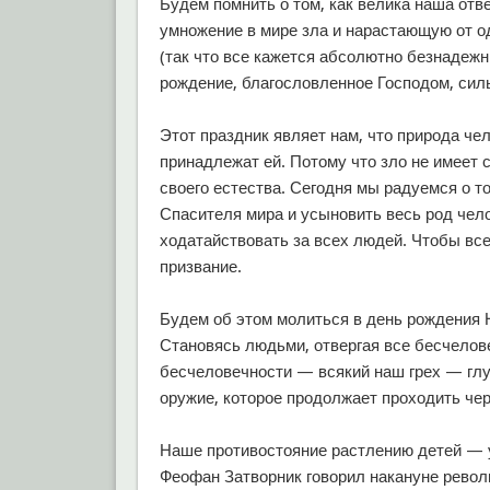
Будем помнить о том, как велика наша отв
умножение в мире зла и нарастающую от о
(так что все кажется абсолютно безнадежн
рождение, благословленное Господом, силь
Этот праздник являет нам, что природа чел
принадлежат ей. Потому что зло не имеет 
своего естества. Сегодня мы радуемся о то
Спасителя мира и усыновить весь род чел
ходатайствовать за всех людей. Чтобы все
призвание.
Будем об этом молиться в день рождения 
Становясь людьми, отвергая все бесчелове
бесчеловечности — всякий наш грех — глу
оружие, которое продолжает проходить чере
Наше противостояние растлению детей — у
Феофан Затворник говорил накануне револю