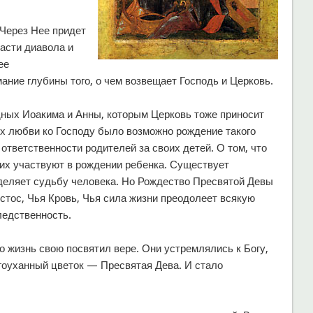
 Через Нее придет
ласти диавола и
ее
ание глубины того, о чем возвещает Господь и Церковь.
ных Иоакима и Анны, которым Церковь тоже приносит
 их любви ко Господу было возможно рождение такого
ответственности родителей за своих детей. О том, что
их участвуют в рождении ребенка. Существует
еделяет судьбу человека. Но Рождество Пресвятой Девы
стос, Чья Кровь, Чья сила жизни преодолеет всякую
ледственность.
о жизнь свою посвятил вере. Они устремлялись к Богу,
гоуханный цветок — Пресвятая Дева. И стало