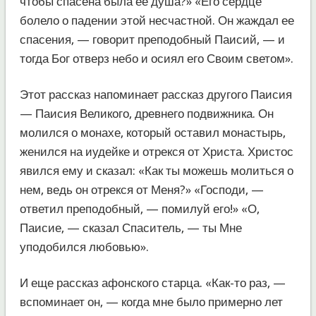
чтобы спасена была ее душа?» «Его сердце
болело о падении этой несчастной. Он жаждал ее
спасения, — говорит преподобный Паисий, — и
тогда Бог отверз небо и осиял его Своим светом».
Этот рассказ напоминает рассказ другого Паисия
— Паисия Великого, древнего подвижника. Он
молился о монахе, который оставил монастырь,
женился на иудейке и отрекся от Христа. Христос
явился ему и сказал: «Как ты можешь молиться о
нем, ведь он отрекся от Меня?» «Господи, —
ответил преподобный, — помилуй его!» «О,
Паисие, — сказал Спаситель, — ты Мне
уподобился любовью».
И еще рассказ афонского старца. «Как-то раз, —
вспоминает он, — когда мне было примерно лет