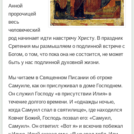
Анной
пророчицей
весь
человеческий
род начинает идти навстречу Христу. В праздник
Сретения мы размышляем о подлинной встрече с
Богом, о том, что пока она не состоится, не может
быть у нас подлинной духовной жизни.
Мы читаем в Священном Писании об отроке
Самуиле, как он прислуживал в доме Господнем.
Он служил Господу «в присутствии Илия» в
течение долгого времени. И «однажды ночью,
когда Самуил спал в святилище», где находился
Ковчег Божий, Господь позвал его: «Самуил,
Самуил». Он ответил: «Вот я» и вскочив побежал
к Илию. Илий сказал ему: «Я не звал тебя. Иди