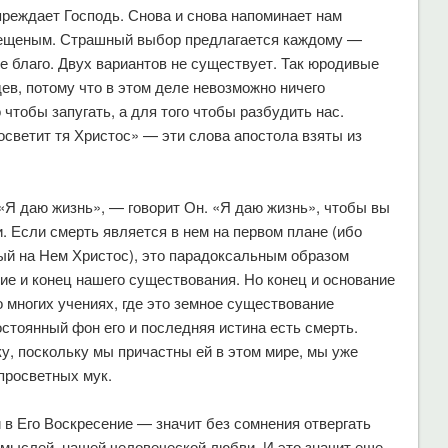
преждает Господь. Снова и снова напоминает нам
крещеным. Страшный выбор предлагается каждому —
ое благо. Двух вариантов не существует. Так юродивые
в, потому что в этом деле невозможно ничего
 чтобы запугать, а для того чтобы разбудить нас.
 осветит тя Христос» — эти слова апостола взяты из
«Я даю жизнь», — говорит Он. «Я даю жизнь», чтобы вы
и. Если смерть является в нем на первом плане (ибо
тый на Нем Христос), это парадоксальным образом
ние и конец нашего существования. Но конец и основание
во многих учениях, где это земное существование
остоянный фон его и последняя истина есть смерть.
у, поскольку мы причастны ей в этом мире, мы уже
просветных мук.
 в Его Воскресение — значит без сомнения отвергать
мыслей, нашей человеческой любви. И это значит еще