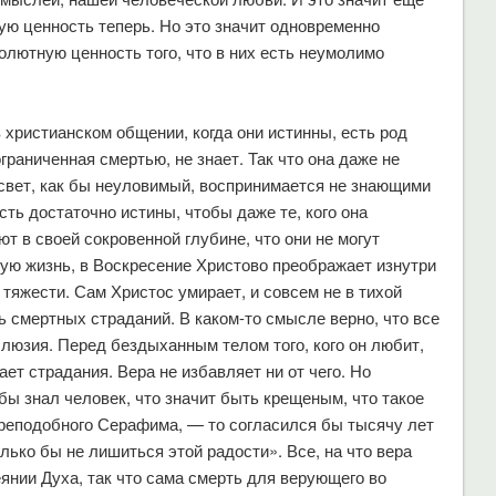
ую ценность теперь. Но это значит одновременно
солютную ценность того, что в них есть неумолимо
в христианском общении, когда они истинны, есть род
граниченная смертью, не знает. Так что она даже не
 свет, как бы неуловимый, воспринимается не знающими
есть достаточно истины, чтобы даже те, кого она
ают в своей сокровенной глубине, что они не могут
чную жизнь, в Воскресение Христово преображает изнутри
 тяжести. Сам Христос умирает, и совсем не в тихой
ь смертных страданий. В каком-то смысле верно, что все
люзия. Перед бездыханным телом того, кого он любит,
ает страдания. Вера не избавляет ни от чего. Но
ы знал человек, что значит быть крещеным, что такое
реподобного Серафима, — то согласился бы тысячу лет
ько бы не лишиться этой радости». Все, на что вера
веянии Духа, так что сама смерть для верующего во