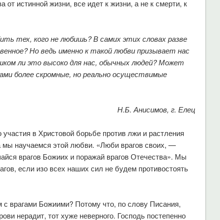
а от истинной жизни, все идет к жизни, а не к смерти, к
бить тех, кого не любишь? В самих этих словах разве
нное? Но ведь именно к такой любви призывает нас
ишком ли это высоко для нас, обычных людей? Может
ами более скромные, но реально осуществимые
Н.Б. Анисимов, г. Елец
о участия в Христовой борьбе против лжи и растления
ла мы научаемся этой любви. «Люби врагов своих, —
шайся врагов Божиих и поражай врагов Отечества». Мы
агов, если изо всех наших сил не будем противостоять
 с врагами Божиими? Потому что, по слову Писания,
рови нерадит, тот хуже неверного. Господь постепенно