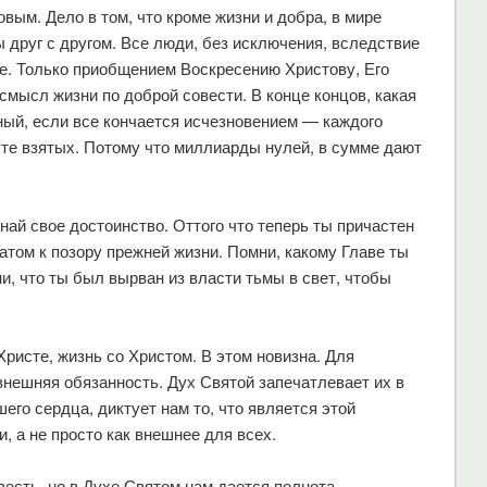
вым. Дело в том, что кроме жизни и добра, в мире
ы друг с другом. Все люди, без исключения, вследствие
ые. Только приобщением Воскресению Христову, Его
смысл жизни по доброй совести. В конце концов, какая
ый, если все кончается исчезновением — каждого
сте взятых. Потому что миллиарды нулей, в сумме дают
най свое достоинство. Оттого что теперь ты причастен
атом к позору прежней жизни. Помни, какому Главе ты
и, что ты был вырван из власти тьмы в свет, чтобы
ристе, жизнь со Христом. В этом новизна. Для
внешняя обязанность. Дух Святой запечатлевает их в
его сердца, диктует нам то, что является этой
и, а не просто как внешнее для всех.
весть, но в Духе Святом нам дается полнота