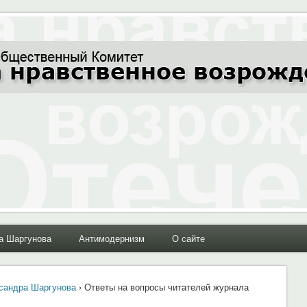
ние Отечества"
а Шаргунова
Антимодернизм
О сайте
сандра Шаргунова
› Ответы на вопросы читателей журнала