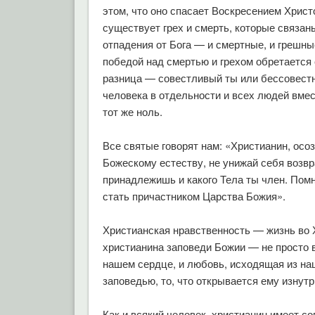
этом, что оно спасает Воскресением Христо
существует грех и смерть, которые связан
отпадения от Бога — и смертные, и грешн
победой над смертью и грехом обретается 
разница — совестливый ты или бессовестн
человека в отдельности и всех людей вме
тот же ноль.
Все святые говорят нам: «Христианин, осоз
Божескому естеству, не унижай себя возвр
принадлежишь и какого Тела ты член. Помн
стать причастником Царства Божия».
Христианская нравственность — жизнь во Х
христианина заповеди Божии — не просто 
нашем сердце, и любовь, исходящая из наш
заповедью, то, что открывается ему изнутр
Как и всякий человек, христианин имеет со