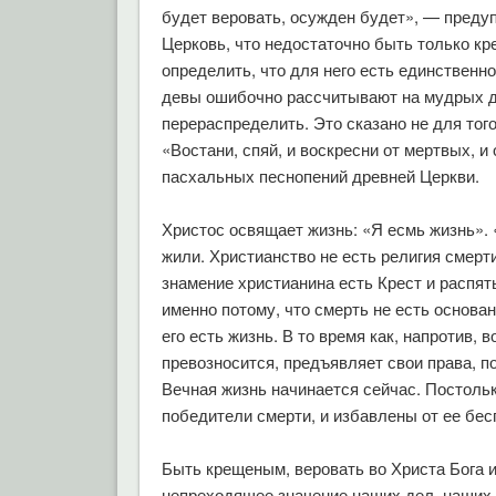
будет веровать, осужден будет», — преду
Церковь, что недостаточно быть только 
определить, что для него есть единственн
девы ошибочно рассчитывают на мудрых де
перераспределить. Это сказано не для того
«Востани, спяй, и воскресни от мертвых, и
пасхальных песнопений древней Церкви.
Христос освящает жизнь: «Я есмь жизнь». 
жили. Христианство не есть религия смерт
знамение христианина есть Крест и распя
именно потому, что смерть не есть основа
его есть жизнь. В то время как, напротив, 
превозносится, предъявляет свои права, п
Вечная жизнь начинается сейчас. Постольк
победители смерти, и избавлены от ее бес
Быть крещеным, веровать во Христа Бога и
непреходящее значение наших дел, наших 