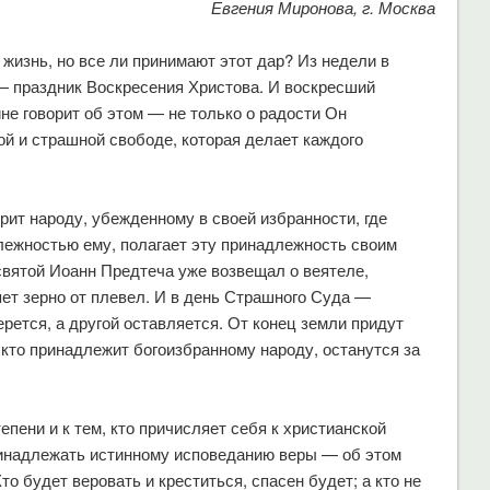
Евгения Миронова, г. Москва
жизнь, но все ли принимают этот дар? Из недели в
 праздник Воскресения Христова. И воскресший
ине говорит об этом — не только о радости Он
ной и страшной свободе, которая делает каждого
рит народу, убежденному в своей избранности, где
лежностью ему, полагает эту принадлежность своим
святой Иоанн Предтеча уже возвещал о веятеле,
яет зерно от плевел. И в день Страшного Суда —
ется, а другой оставляется. От конец земли придут
е, кто принадлежит богоизбранному народу, останутся за
пени и к тем, кто причисляет себя к христианской
ринадлежать истинному исповеданию веры — об этом
то будет веровать и креститься, спасен будет; а кто не