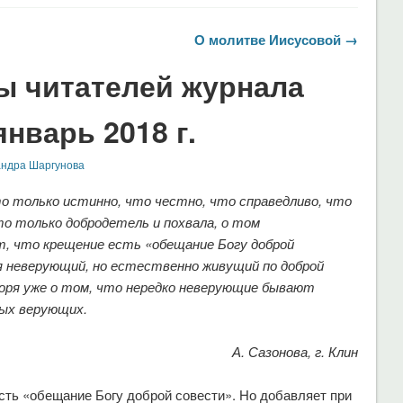
О молитве Иисусовой →
ы читателей журнала
нварь 2018 г.
андра Шаргунова
о только истинно, что честно, что справедливо, что
то только добродетель и похвала, о том
т, что крещение есть «обещание Богу доброй
я неверующий, но естественно живущий по доброй
воря уже о том, что нередко неверующие бывают
мых верующих.
А. Сазонова, г. Клин
есть «обещание Богу доброй совести». Но добавляет при