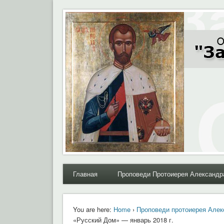
Moral.Ru
Общественный Комитет "За нравственное возрожде
Главная
Проповеди Протоиерея Александр
You are here:
Home
›
Проповеди протоиерея Алек
«Русский Дом» — январь 2018 г.