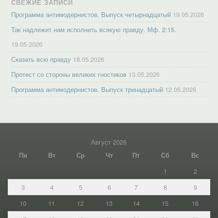
СВЕЖИЕ ЗАПИСИ
Программа антимодернистов. Выпуск четырнадцатый
19.05.2026
Так надлежит нам исполнить всякую правду. Мф. 2:15.
19.05.2026
Сказать всю правду
18.05.2026
Протест со стороны великих гностиков
13.05.2026
Программа антимодернистов. Выпуск тринадцатый
12.05.2026
Август 2026
Пн
Вт
Ср
Чт
Пт
Сб
Вс
1
2
3
4
5
6
7
8
9
10
11
12
13
14
15
16