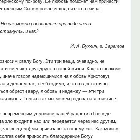
теринскому покрову. Ее любовь поможет нам принести
ественным Сыном после исхода из этого мира.
Но как можно радоваться при виде нагло
стигнуть, и как?
И. А. Буклин, г. Саратов
зносим хвалу Богу. Эти три вещи, очевидно, не
 и сменяют друг друга в нашей жизни. Как это знакомо
и, иначе говоря надеющимися на любовь Христову!
ла и делаем зло, необходимо, и этого достаточно,
ться обрести веру, любовь и надежду — эти три
кая жизнь. Только так мы можем радоваться о истине.
о непременным условием нашей радости о Господе
да зло входит в нас или передается через нас другим,
 деле всецело) мы привязаны к нашему «я». Как можем
 солгав себе приносить благодарение Богу?