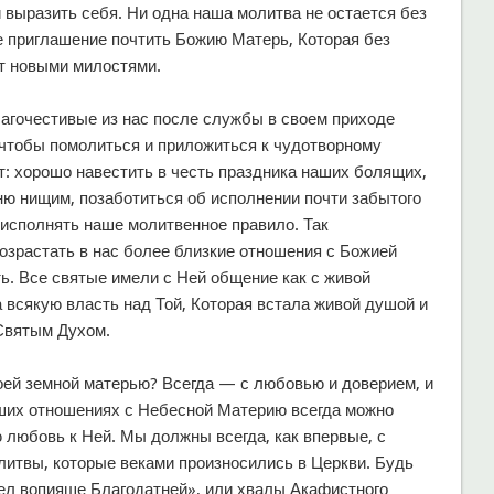
 выразить себя. Ни одна наша молитва не остается без
е приглашение почтить Божию Матерь, Которая без
ет новыми милостями.
агочестивые из нас после службы в своем приходе
 чтобы помолиться и приложиться к чудотворному
т: хорошо навестить в честь праздника наших болящих,
ю нищим, позаботиться об исполнении почти забытого
исполнять наше молитвенное правило. Так
озрастать в нас более близкие отношения с Божией
ь. Все святые имели с Ней общение как с живой
 всякую власть над Той, Которая встала живой душой и
Святым Духом.
воей земной матерью? Всегда — с любовью и доверием, и
ших отношениях с Небесной Материю всегда можно
 любовь к Ней. Мы должны всегда, как впервые, с
итвы, которые веками произносились в Церкви. Будь
гел вопияше Благодатней», или хвалы Акафистного