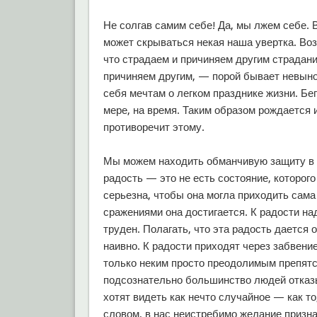
Не солгав самим себе! Да, мы лжем себе. 
может скрываться некая наша увертка. Воз
что страдаем и причиняем другим страдани
причиняем другим, — порой бывает невыно
себя мечтам о легком празднике жизни. Бег
мере, на время. Таким образом рождается и
противоречит этому.
Мы можем находить обманчивую защиту в т
радость — это не есть состояние, которог
серьезна, чтобы она могла приходить сама 
сражениями она достигается. К радости над
труден. Полагать, что эта радость дается
наивно. К радости приходят через забвени
только неким просто преодолимым препятст
подсознательно большинство людей отказы
хотят видеть как нечто случайное — как то
словом, в нас неистребимо желание призн