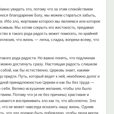
Важно увидеть это, потому что за этим спокойствием
нося благодарение Богу, мы можем стараться забыть,
я. Ибо зло, жертвами которого мы являемся или которое
симым. Мы хотим сокрыть его жестокость, предавая
ство в такого рода радость может помогать, по крайней
ллюзия, что жизнь — легка, сладка, вопреки всему, что
акого рода радости. Но важно понять, что подлинная
о можно достигнуть сразу. Настоящая радость слишком
собой, как бы естественно. Церковь знает, какими
о придти. Путь, который ведет к ней, неизбежно долог и
 одной принадлежностью Церкви и как бы без труда —
е себя. Велико искушение желания, чтобы зло было
вием. Потому что (и не без причины) христиане и
ваются воспринимать зло как то, что абсолютно. Зло
, что не может навсегда исказить нашу жизнь. Одним
ать, что зло должно быть побеждено, чтобы люди могли