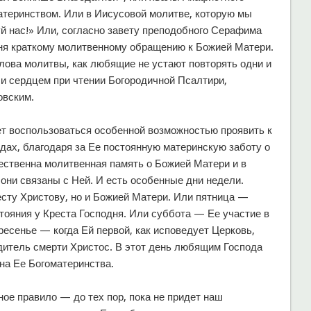
теринством. Или в Иисусовой молитве, которую мы
 нас!» Или, согласно завету преподобного Серафима
ня краткому молитвенному обращению к Божией Матери.
слова молитвы, как любящие не устают повторять одни и
и сердцем при чтении Богородичной Псалтири,
овским.
т воспользоваться особенной возможностью проявить к
дах, благодаря за Ее постоянную материнскую заботу о
стественна молитвенная память о Божией Матери и в
 они связаны с Ней. И есть особенные дни недели.
сту Христову, но и Божией Матери. Или пятница —
стояния у Креста Господня. Или суббота — Ее участие в
есенье — когда Ей первой, как исповедует Церковь,
дитель смерти Христос. В этот день любящим Господа
на Ее Богоматеринства.
ное правило — до тех пор, пока не придет наш