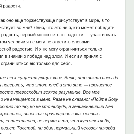
й радости.
как оно еще торжествующе присутствует в мире, в то
ействует во мне? Явно, что это не я, кто может победить
 радость, первый мотив петь от радости — участвовать
том условии я не могу не ответить словами
есной радостью. И я не могу ограничиться только
л в знании о победе над злом. И если я принял с
у ограничиться ею только для себя.
ыше всех существующих книг. Верю, что никто никогда
у я поверить, что этот хлеб и это вино — пречистое
просто превосходит всякое разумение. Все мое
не вмещается в меня. Разве не сказано: «Пойте Богу
ютно точно, но не кто-нибудь, а гениальнейший Лев
кресение», описывая причащение заключенных,
я, естественно, не верят в то, что кусочек хлеба,
 пишет Толстой, ни один нормальный человек никогда