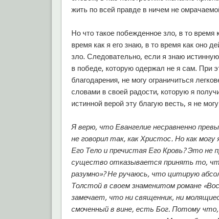
жить по всей правде в ничем не омрачаемо
Но что такое побежденное зло, в то время 
время как я его знаю, в то время как оно д
зло. Следовательно, если я знаю истинную
в победе, которую одержал не я сам. При э
благодарения, не могу ограничиться легков
словами в своей радости, которую я получи
истинной верой эту благую весть, я не мог
Я верю, что Евангелие несравненно прев
не говорил так, как Христос. Но как мог
Его Тело и пречистая Его Кровь? Это не 
существо отказывается принять то, что 
разумно»? Не ручаюсь, что цитирую абсол
Толстой в своем знаменитом романе «Вос
замечает, что ни священник, ни молящиес
смоченный в вине, есть Бог. Потому что,