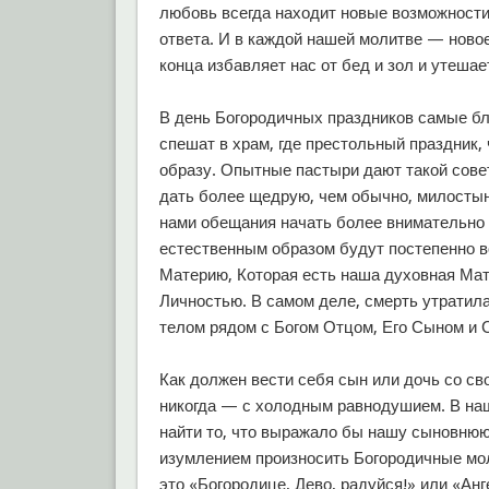
любовь всегда находит новые возможности
ответа. И в каждой нашей молитве — ново
конца избавляет нас от бед и зол и утеша
В день Богородичных праздников самые бл
спешат в храм, где престольный праздник,
образу. Опытные пастыри дают такой сове
дать более щедрую, чем обычно, милостын
нами обещания начать более внимательно 
естественным образом будут постепенно в
Материю, Которая есть наша духовная Мат
Личностью. В самом деле, смерть утратила
телом рядом с Богом Отцом, Его Сыном и 
Как должен вести себя сын или дочь со с
никогда — с холодным равнодушием. В на
найти то, что выражало бы нашу сыновнюю
изумлением произносить Богородичные мол
это «Богородице, Дево, радуйся!» или «Ан