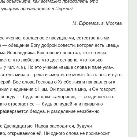
Вы объясните, как возможно преодолеть это
ерующими причащаться в Церкви?
М. Ефремов, г. Москва
вое учение, согласное с насущными, естественными
о — обещание Богу доброй совести, которая есть «вещь
а Исповедника. Как говорит апостол, «что только
чисто, что любезно, что достославно, что только
(Фил. 4, 8). Но это учение «выше слова и паче ума».
аситель мира от греха и смерти, не может быть постигнуто
ерой. Все слова Господа о Хлебе жизни направлены к
ения и единения с Ним. Он пришел в мир, и Он говорит,
 Господу — будь он даже самарянин, — соединяется с
 кто отвергает ее — будь он иудей или привычно
азверзается бездна, и разделение неизбежно.
 с Двенадцатью. Народ расходится, будучи
во, открываемое ей. Ни одного слова не произносит