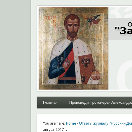
Moral.Ru
Общественный Комитет "За нравственное возрожде
Главная
Проповеди Протоиерея Александр
You are here:
Home
›
Ответы журналу "Русский До
август 2017 г.