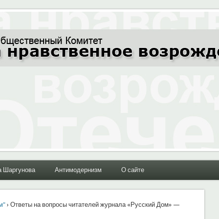
ние Отечества"
а Шаргунова
Антимодернизм
О сайте
м"
› Ответы на вопросы читателей журнала «Русский Дом» —