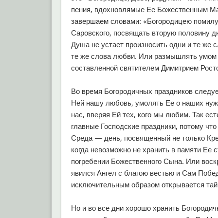
пения, вдохновлямые Ее Божественным Ма
завершаем словами: «Богородицею помилуй
Саровского, посвящать вторую половину д
Душа не устает произносить одни и те же 
те же слова любви. Или размышлять умом 
составленной святителем Димитрием Рост
Во время Богородичных праздников следуе
Ней нашу любовь, умолять Ее о наших нуж
нас, вверяя Ей тех, кого мы любим. Так е
главные Господские праздники, потому что
Среда — день, посвященный не только Кре
когда невозможно не хранить в памяти Ее 
погребении Божественного Сына. Или воскр
явился Ангел с благою вестью и Сам Побе
исключительным образом открывается тай
Но и во все дни хорошо хранить Богородич