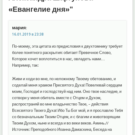
«Евангелие дня»"
мария
:
16.01.2019 в 23:38
По-моему, эта цитата из предисловия к двухтомнику требует
более понятного раскрытия: обитает Превечное Слово,
Которое хочет воплотиться в нас, овладеть нами…
Например, так:
Живи и ходи во мне, по неложному Твоему обетованию, и
соделай меня храмом Пресвятого Духа! Повелевай сердцем
моим, Господи! и господствуй над ним. Оно твое наследие, и
сотвори у меня обитель вместе с Отцем и Духом,
распространяй во мне владычество Твое, – действия
Всесвятого Твоего Духа! Ибо Ты Бог мой, и я прославлю Тебя
со безначальным Твоим Отцем, и с благим и животворящим
Твоим Духом, ныне и всегда и во веки веков. Аминь.//
Источник: Преподобного Иоанна Дамаскина, Беседа на